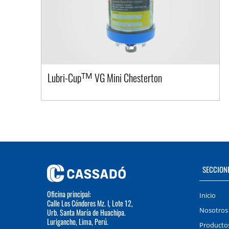
Lubri-Cup
VG Mini Chesterton
TM
SECCION
Oficina principal:
Inicio
Calle Los Cóndores Mz. I, Lote 12,
Nosotros
Urb. Santa María de Huachipa.
Lurigancho, Lima, Perú.
Producto