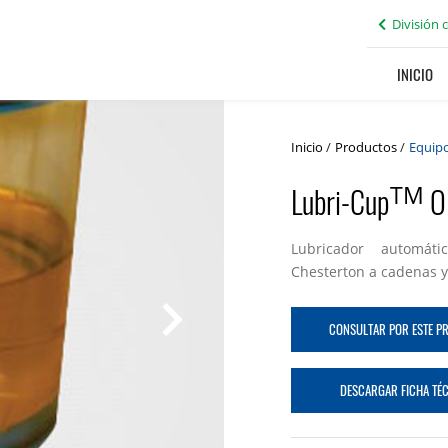
División 
INICIO
Inicio
/
Productos
/
Equipo
Lubri-Cup
OL
TM
Lubricador automáti
Chesterton a cadenas y 
CONSULTAR POR ESTE 
DESCARGAR FICHA TÉ