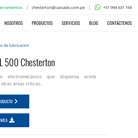
cerramientos
chesterton@cassado.com.pe
+51 994 631 169
NOSOTROS
PRODUCTOS
SERVICIOS
BLOG
CONTÁCTENOS
s de lubricación
 500 Chesterton
co electromecánico que dispensa aceite
otras áreas críticas.
PRODUCTO
CNICA