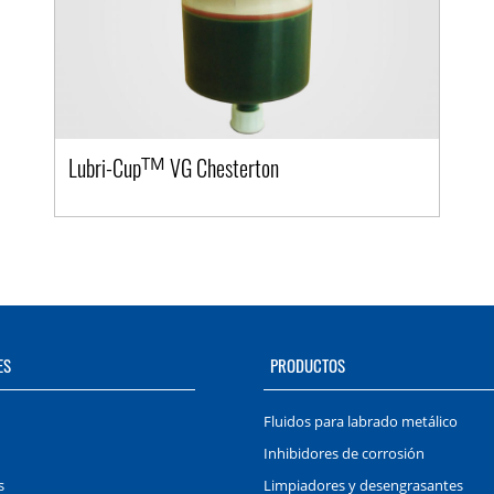
Lubri-Cup
VG Chesterton
TM
ES
PRODUCTOS
Fluidos para labrado metálico
Inhibidores de corrosión
s
Limpiadores y desengrasantes