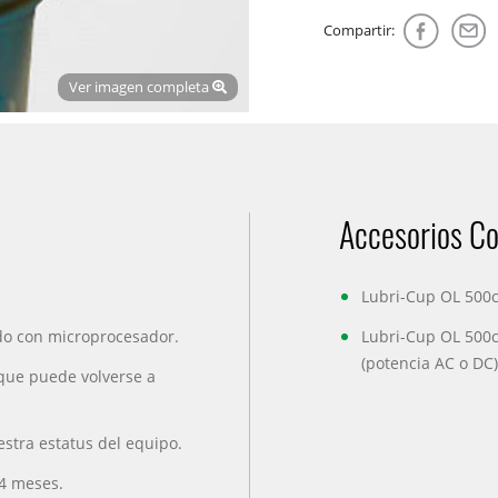
Compartir:
Ver imagen completa
Ver imagen completa
Accesorios C
Lubri-Cup OL 500c
do con microprocesador.
Lubri-Cup OL 500c
(potencia AC o DC
que puede volverse a
stra estatus del equipo.
4 meses.